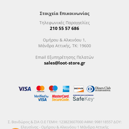
Στοιχεία Επικοινωνίας
Τηλεφωνικές Παραγγελίες
210 55 57 686
Ομήρου & Αλκινόου 1,
Μάνδρα Αττικής, ΤΚ: 19600
Email Εξυπηρέτησης Πελατών
sales@loot-store.gr
Σ. Βανδώρος & ΣΙΑ Ο.Ε ΓΕΜΗ: 123823607000 ΑΦΜ: 998118557 ΔΟΥ:
Ελευσίνας - Ομήρου & Αλκινόου 1 Μάνδρα Αττικής