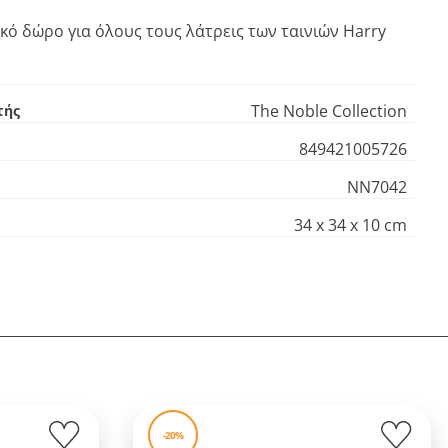
κό δώρο για όλους τους λάτρεις των ταινιών Harry
The Noble Collection
τής
849421005726
NN7042
34 x 34 x 10 cm
-20%