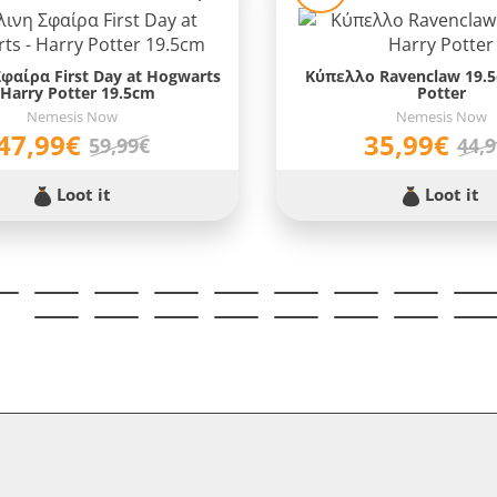
φαίρα First Day at Hogwarts
Κύπελλο Ravenclaw 19.5
 Harry Potter 19.5cm
Potter
Nemesis Now
Nemesis Now
47,99€
35,99€
59,99€
44,
Loot it
Loot it