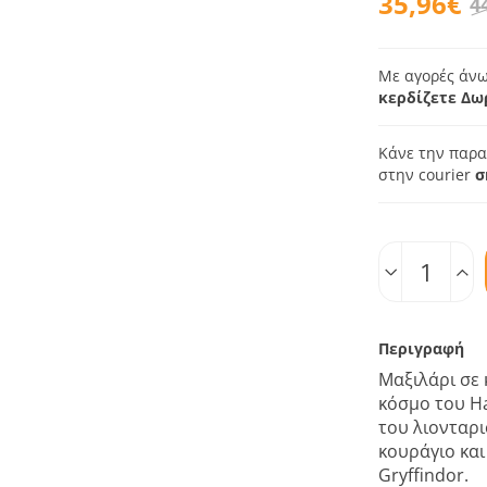
35,96€
4
Με αγορές άνω
κερδίζετε Δω
Κάνε την παρα
στην courier
σ
Ποσοτ.
Περιγραφή
Μαξιλάρι σε
κόσμο του Ha
του λιονταρι
κουράγιο και
Gryffindor.