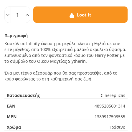
Ποσοτ.
Loot it
Περιγραφή
Κασκόλ σε Infinity έκδοση με μεγάλη κλειστή θηλιά σε one
size μέγεθος, από 100% εξαιρετικά μαλακό ακρυλικό ύφασμα,
εμπνευσμένο από τον φανταστικό κόσμο του Harry Potter με
το σύμβολο του Οίκου Μαγείας Slytherin.
Ένα μοντέρνο αξεσουάρ που θα σας προστατέψει από το
κρύο φορώντας το στη καθημερινή σας ζωή.
Κατασκευαστής
Cinereplicas
EAN
4895205601314
MPN
1389917503555
Χρώμα
Πράσινο