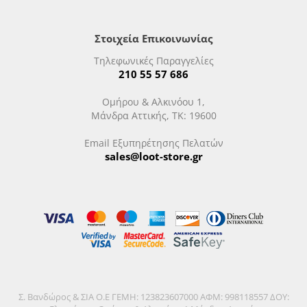
Στοιχεία Επικοινωνίας
Τηλεφωνικές Παραγγελίες
210 55 57 686
Ομήρου & Αλκινόου 1,
Μάνδρα Αττικής, ΤΚ: 19600
Email Εξυπηρέτησης Πελατών
sales@loot-store.gr
Σ. Βανδώρος & ΣΙΑ Ο.Ε ΓΕΜΗ: 123823607000 ΑΦΜ: 998118557 ΔΟΥ: