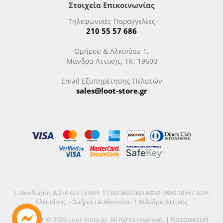
Στοιχεία Επικοινωνίας
Τηλεφωνικές Παραγγελίες
210 55 57 686
Ομήρου & Αλκινόου 1,
Μάνδρα Αττικής, ΤΚ: 19600
Email Εξυπηρέτησης Πελατών
sales@loot-store.gr
Σ. Βανδώρος & ΣΙΑ Ο.Ε ΓΕΜΗ: 123823607000 ΑΦΜ: 998118557 ΔΟΥ:
Ελευσίνας - Ομήρου & Αλκινόου 1 Μάνδρα Αττικής
Κατασκευή
Copyright © 2026 Loot-store.gr. All rights reserved. |