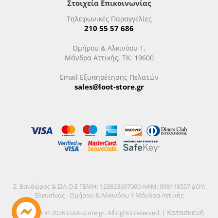
Στοιχεία Επικοινωνίας
Τηλεφωνικές Παραγγελίες
210 55 57 686
Ομήρου & Αλκινόου 1,
Μάνδρα Αττικής, ΤΚ: 19600
Email Εξυπηρέτησης Πελατών
sales@loot-store.gr
Σ. Βανδώρος & ΣΙΑ Ο.Ε ΓΕΜΗ: 123823607000 ΑΦΜ: 998118557 ΔΟΥ:
Ελευσίνας - Ομήρου & Αλκινόου 1 Μάνδρα Αττικής
Κατασκευή
Copyright © 2026 Loot-store.gr. All rights reserved. |