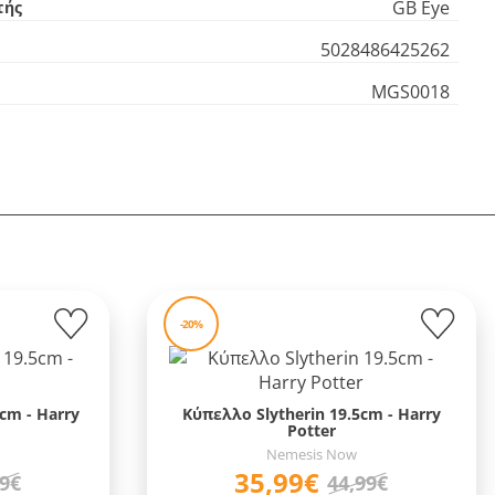
GB Eye
τής
5028486425262
MGS0018
-20%
cm - Harry
Κύπελλο Slytherin 19.5cm - Harry
Potter
Nemesis Now
35,99€
99€
44,99€