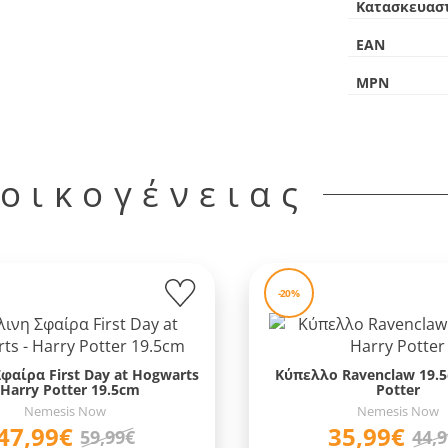
Κατασκευασ
EAN
MPN
 οικογένειας
-20%
φαίρα First Day at Hogwarts
Κύπελλο Ravenclaw 19.5
 Harry Potter 19.5cm
Potter
Nemesis Now
Nemesis Now
47,99€
35,99€
59,99€
44,