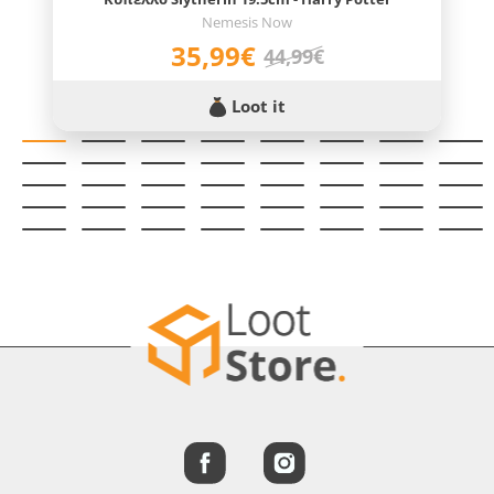
Nemesis Now
35,99€
44,99€
Loot it