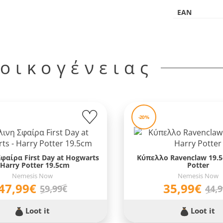
EAN
 οικογένειας
-20%
φαίρα First Day at Hogwarts
Κύπελλο Ravenclaw 19.5
 Harry Potter 19.5cm
Potter
Nemesis Now
Nemesis Now
47,99€
35,99€
59,99€
44,
Loot it
Loot it