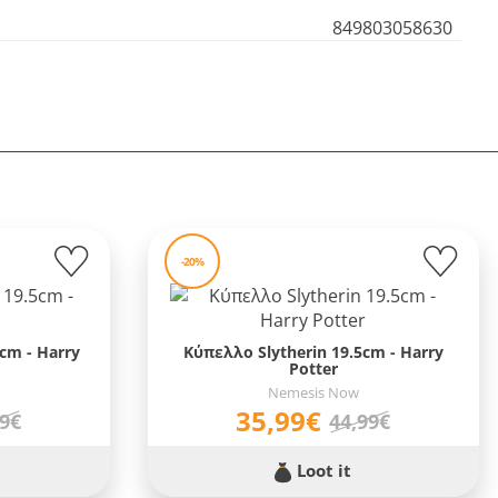
849803058630
-20%
cm - Harry
Κύπελλο Slytherin 19.5cm - Harry
Potter
Nemesis Now
35,99€
99€
44,99€
Loot it