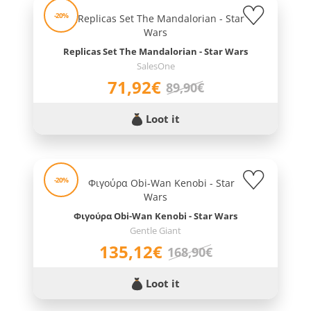
-20%
Replicas Set The Mandalorian - Star Wars
SalesOne
71,92€
89,90€
Loot it
-20%
Φιγούρα Obi-Wan Kenobi - Star Wars
Gentle Giant
135,12€
168,90€
Loot it