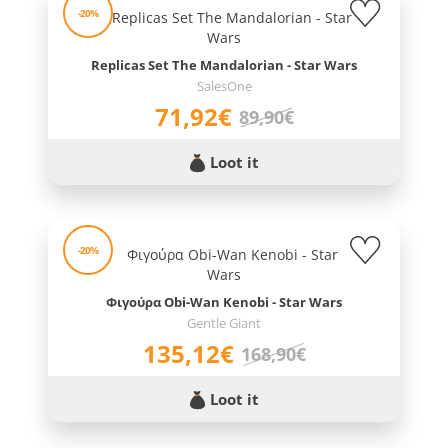
-20%
Replicas Set The Mandalorian - Star Wars
SalesOne
71,92€
89,90€
Loot it
-20%
Φιγούρα Obi-Wan Kenobi - Star Wars
Gentle Giant
135,12€
168,90€
Loot it