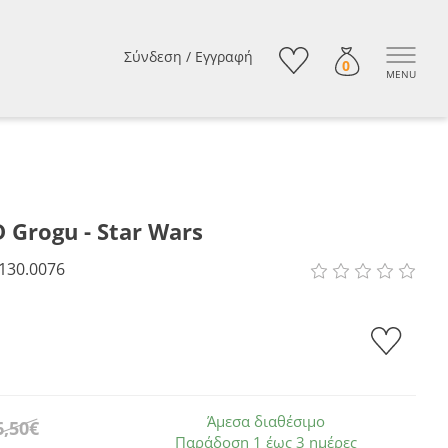
Σύνδεση
/
Εγγραφή
0
MENU
 Grogu - Star Wars
130.0076
Άμεσα διαθέσιμο
6,50€
Παράδοση 1 έως 3 ημέρες