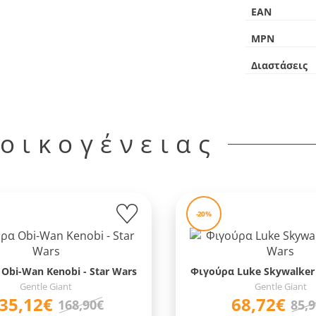
EAN
MPN
Διαστάσεις
 οικογένειας
-20%
Obi-Wan Kenobi - Star Wars
Φιγούρα Luke Skywalker 
Gentle Giant
Gentle Giant
35,12€
68,72€
168,90€
85,