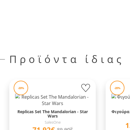
Προϊόντα ίδιας
-20%
-20%
Replicas Set The Mandalorian - Star
Φιγούρα 
Wars
SalesOne
1
71,92€
89,90€