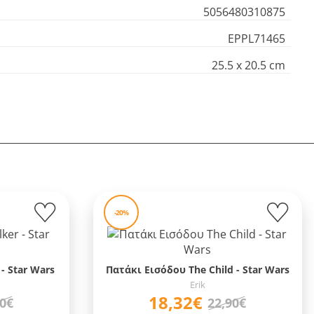
5056480310875
EPPL71465
25.5 x 20.5 cm
-20%
- Star Wars
Πατάκι Εισόδου The Child - Star Wars
Erik
18,32€
90€
22,90€