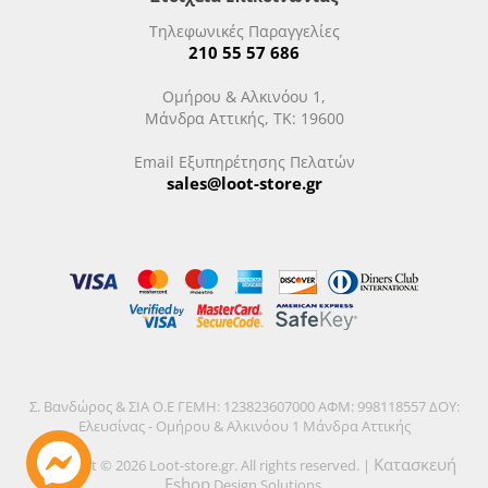
Τηλεφωνικές Παραγγελίες
210 55 57 686
Ομήρου & Αλκινόου 1,
Μάνδρα Αττικής, ΤΚ: 19600
Email Εξυπηρέτησης Πελατών
sales@loot-store.gr
Σ. Βανδώρος & ΣΙΑ Ο.Ε ΓΕΜΗ: 123823607000 ΑΦΜ: 998118557 ΔΟΥ:
Ελευσίνας - Ομήρου & Αλκινόου 1 Μάνδρα Αττικής
Κατασκευή
Copyright © 2026 Loot-store.gr. All rights reserved. |
Eshop
Design Solutions.