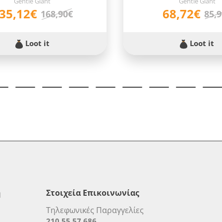
Gentle Giant
Gentle Giant
35,12€
68,72€
168,90€
85,
Loot it
Loot it
η
Στοιχεία Επικοινωνίας
Τηλεφωνικές Παραγγελίες
210 55 57 686