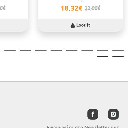
Erik
18,32€
90€
22,90€
Loot it
Εγγραφείτε στο Newsletter μας