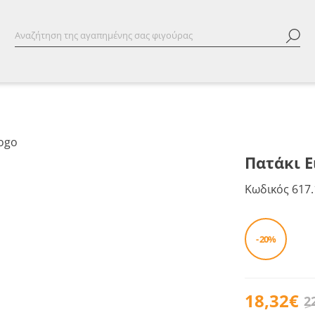
Πατάκι Ε
Κωδικός
617.
- 20%
18,32€
2