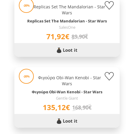
-20%
Replicas Set The Mandalorian - Star Wars
SalesOne
71,92€
89,90€
Loot it
-20%
Φιγούρα Obi-Wan Kenobi - Star Wars
Gentle Giant
135,12€
168,90€
Loot it