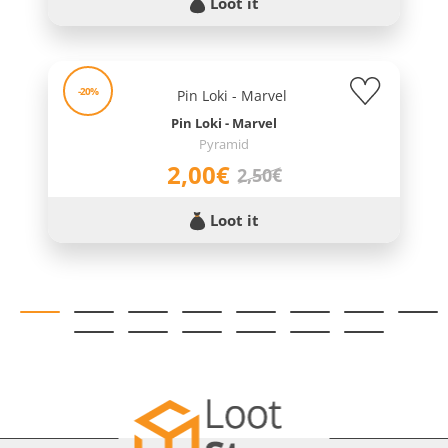
Loot it
-20%
Pin Loki - Marvel
Pyramid
2,00€
2,50€
Loot it