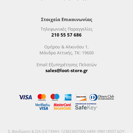
Στοιχεία Επικοινωνίας
Τηλεφωνικές Παραγγελίες
210 55 57 686
Ομήρου & Αλκινόου 1,
Μάνδρα Αττικής, ΤΚ: 19600
Email Εξυπηρέτησης Πελατών
sales@loot-store.gr
Σ. Βανδώρος & ΣΙΑ Ο.Ε ΓΕΜΗ: 123823607000 ΑΦΜ: 998118557 ΔΟΥ: