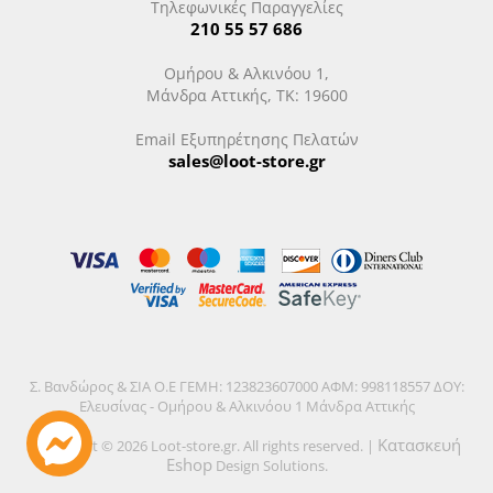
Τηλεφωνικές Παραγγελίες
210 55 57 686
Ομήρου & Αλκινόου 1,
Μάνδρα Αττικής, ΤΚ: 19600
Email Εξυπηρέτησης Πελατών
sales@loot-store.gr
Σ. Βανδώρος & ΣΙΑ Ο.Ε ΓΕΜΗ: 123823607000 ΑΦΜ: 998118557 ΔΟΥ:
Ελευσίνας - Ομήρου & Αλκινόου 1 Μάνδρα Αττικής
Κατασκευή
Copyright © 2026 Loot-store.gr. All rights reserved. |
Eshop
Design Solutions.