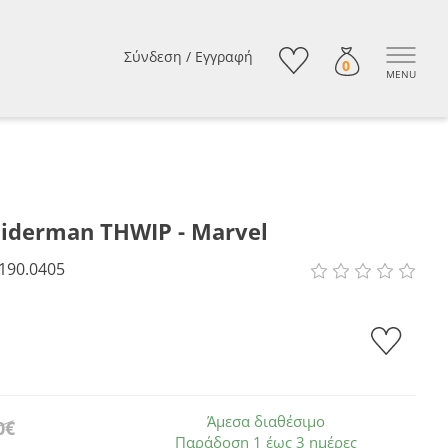
Σύνδεση
/
Εγγραφή
0
MENU
iderman THWIP - Marvel
190.0405
Άμεσα διαθέσιμο
0€
Παράδοση 1 έως 3 ημέρες