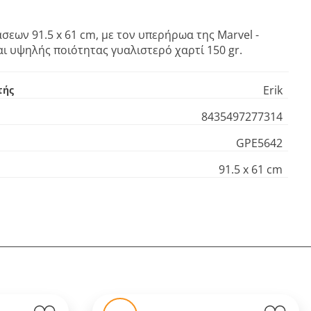
σεων 91.5 x 61 cm, με τον υπερήρωα της Marvel -
ι υψηλής ποιότητας γυαλιστερό χαρτί 150 gr.
Erik
τής
8435497277314
GPE5642
91.5 x 61 cm