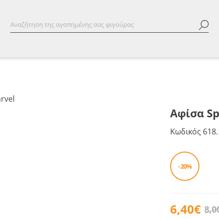
Αφίσα Sp
Κωδικός
618.
- 20%
6,40€
8,0