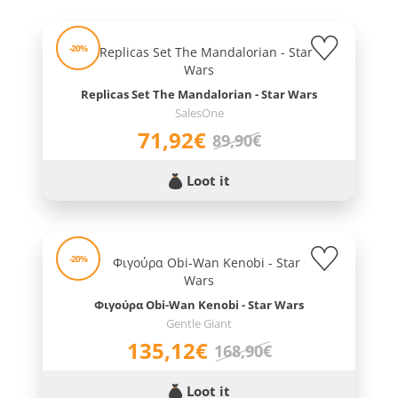
-20%
Replicas Set The Mandalorian - Star Wars
SalesOne
71,92€
89,90€
Loot it
-20%
Φιγούρα Obi-Wan Kenobi - Star Wars
Gentle Giant
135,12€
168,90€
Loot it