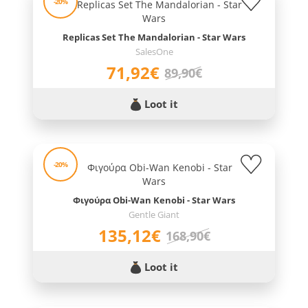
-20%
Replicas Set The Mandalorian - Star Wars
SalesOne
71,92€
89,90€
Loot it
-20%
Φιγούρα Obi-Wan Kenobi - Star Wars
Gentle Giant
135,12€
168,90€
Loot it