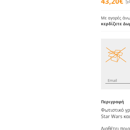
43,20€
5
Με αγορές άνω
κερδίζετε Δω
Περιγραφή
Φωτιστικό γ
Star Wars κα
Διαθέτει ποι