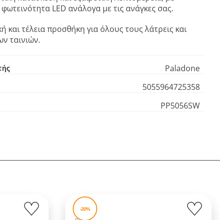
φωτεινότητα LED ανάλογα με τις ανάγκες σας.
ική και τέλεια προσθήκη για όλους τους λάτρεις και
ν ταινιών.
Paladone
τής
5055964725358
PP5056SW
-20%