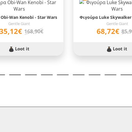
Obi-Wan Kenobi - Star Wars
Φιγούρα Luke Skywalker 
Gentle Giant
Gentle Giant
35,12€
68,72€
168,90€
85,
Loot it
Loot it