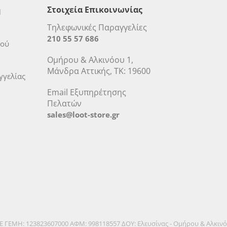
η
Στοιχεία Επικοινωνίας
Τηλεφωνικές Παραγγελίες
210 55 57 686
μού
Ομήρου & Αλκινόου 1,
Μάνδρα Αττικής, ΤΚ: 19600
γελίας
Email Εξυπηρέτησης
Πελατών
sales@loot-store.gr
.Ε ΓΕΜΗ: 123823607000 ΑΦΜ: 998118557 ΔΟΥ: Ελευσίνας - Ομήρου & Αλκιν