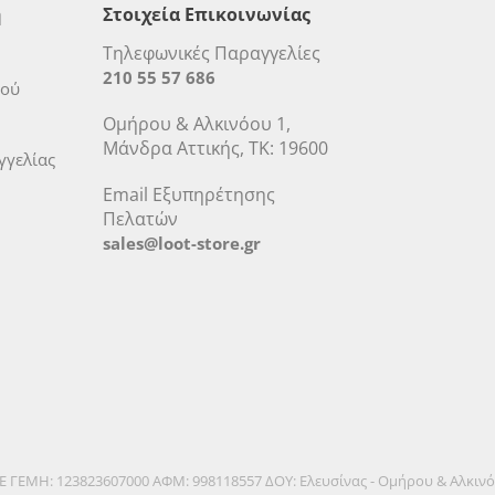
η
Στοιχεία Επικοινωνίας
Τηλεφωνικές Παραγγελίες
210 55 57 686
μού
Ομήρου & Αλκινόου 1,
Μάνδρα Αττικής, ΤΚ: 19600
γελίας
Email Εξυπηρέτησης
Πελατών
sales@loot-store.gr
.Ε ΓΕΜΗ: 123823607000 ΑΦΜ: 998118557 ΔΟΥ: Ελευσίνας - Ομήρου & Αλκιν