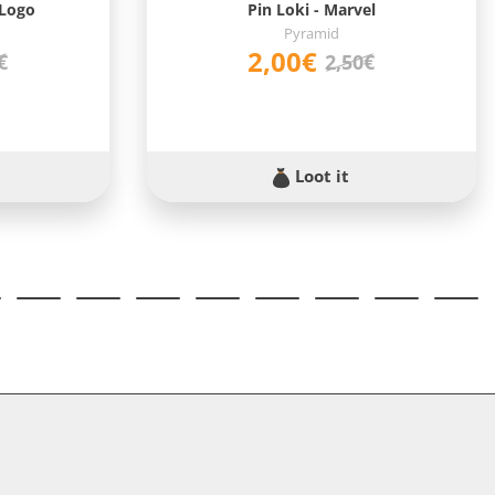
 Logo
Pin Loki - Marvel
Pyramid
2,00€
€
2,50€
Loot it