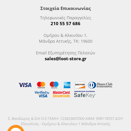
Στοιχεία Επικοινωνίας
Τηλεφωνικές Παραγγελίες
210 55 57 686
Ομήρου & Αλκινόου 1,
Μάνδρα Αττικής, ΤΚ: 19600
Email Εξυπηρέτησης Πελατών
sales@loot-store.gr
Σ. Βανδώρος & ΣΙΑ Ο.Ε ΓΕΜΗ: 123823607000 ΑΦΜ: 998118557 ΔΟΥ:
Ελευσίνας - Ομήρου & Αλκινόου 1 Μάνδρα Αττικής