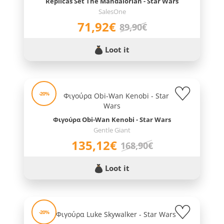
Replicas Set The Mandalorian - Star Wars
SalesOne
71,92€
89,90€
Loot it
-20%
Φιγούρα Obi-Wan Kenobi - Star Wars
Gentle Giant
135,12€
168,90€
Loot it
-20%