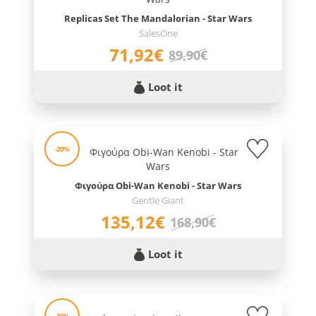
Replicas Set The Mandalorian - Star Wars
SalesOne
71,92€
89,90€
Loot it
-20%
Φιγούρα Obi-Wan Kenobi - Star Wars
Gentle Giant
135,12€
168,90€
Loot it
-20%