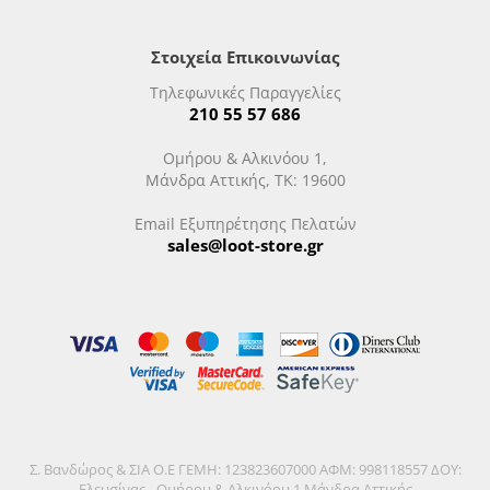
Στοιχεία Επικοινωνίας
Τηλεφωνικές Παραγγελίες
210 55 57 686
Ομήρου & Αλκινόου 1,
Μάνδρα Αττικής, ΤΚ: 19600
Email Εξυπηρέτησης Πελατών
sales@loot-store.gr
Σ. Βανδώρος & ΣΙΑ Ο.Ε ΓΕΜΗ: 123823607000 ΑΦΜ: 998118557 ΔΟΥ:
Ελευσίνας - Ομήρου & Αλκινόου 1 Μάνδρα Αττικής