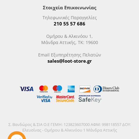
Στοιχεία Επικοινωνίας
Τηλεφωνικές Παραγγελίες
210 55 57 686
Ομήρου & Αλκινόου 1,
Μάνδρα Αττικής, ΤΚ: 19600
Email Εξυπηρέτησης Πελατών
sales@loot-store.gr
Σ. Βανδώρος & ΣΙΑ Ο.Ε ΓΕΜΗ: 123823607000 ΑΦΜ: 998118557 ΔΟΥ:
Ελευσίνας - Ομήρου & Αλκινόου 1 Μάνδρα Αττικής