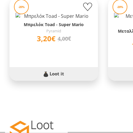
-20%
-20%
Μπρελόκ Toad - Super Mario
Pyramid
Μεταλλ
3,20€
4,00€
Loot it