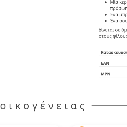
Μία κε
πρόσωπ
Ένα μπρ
Ένα σο
Δίνεται σε 
στους φίλους
Κατασκευασ
EAN
MPN
 οικογένειας