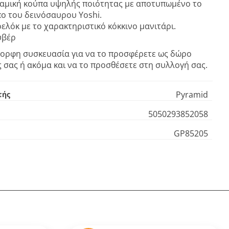
ραμική κούπα υψηλής ποιότητας με αποτυπωμένο το
ο του δεινόσαυρου Yoshi.
ελόκ με το χαρακτηριστικό κόκκινο μανιτάρι.
υβέρ
όμορφη συσκευασία για να το προσφέρετε ως δώρο
 σας ή ακόμα και να το προσθέσετε στη συλλογή σας.
Pyramid
τής
5050293852058
GP85205