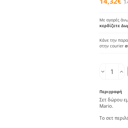
14,32€
1
Με αγορές άνω
κερδίζετε Δω
Κάνε την παρα
στην courier
σ
Ποσοτ.
Περιγραφή
Σετ δώρου ε
Mario.
Το σετ περιλ