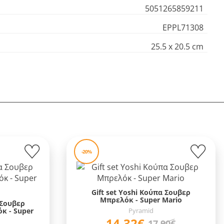
5051265859211
EPPL71308
25.5 x 20.5 cm
-20%
Gift set Yoshi Κούπα Σουβερ
Μπρελόκ - Super Mario
 Σουβερ
κ - Super
Pyramid
14,32€
17,90€