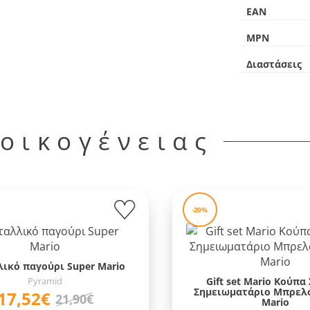
EAN
MPN
Διαστάσεις
 οικογένειας
-20%
ικό παγούρι Super Mario
Pyramid
Gift set Mario Κούπα
Σημειωματάριο Μπρελό
17,52€
21,90€
Mario