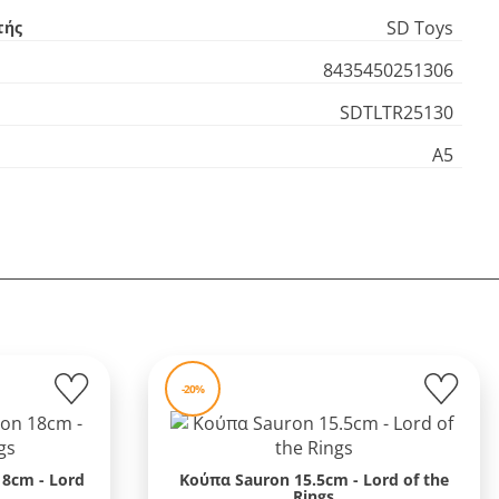
SD Toys
τής
8435450251306
SDTLTR25130
Α5
-20%
8cm - Lord
Κούπα Sauron 15.5cm - Lord of the
Rings