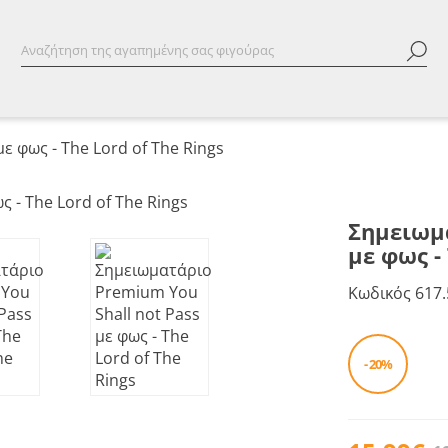
ε φως - The Lord of The Rings
Σημειωμα
με φως -
Κωδικός
617.
- 20%