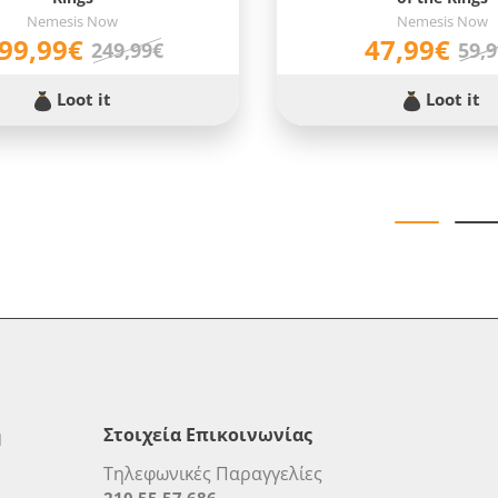
Nemesis Now
Nemesis Now
99,99€
47,99€
249,99€
59,
Loot it
Loot it
η
Στοιχεία Επικοινωνίας
Τηλεφωνικές Παραγγελίες