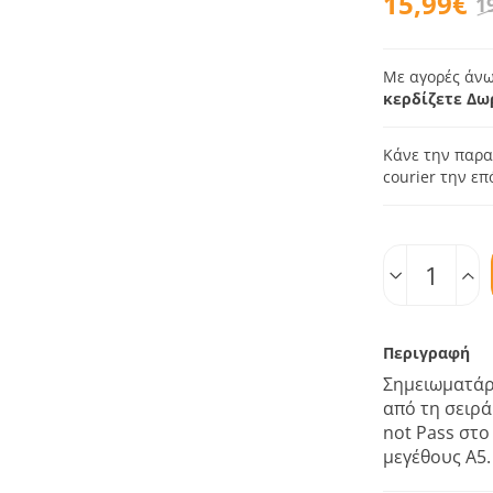
15,99€
1
Με αγορές άνω
κερδίζετε Δω
Κάνε την παρα
courier την ε
Ποσοτ.
Περιγραφή
Σημειωματάρ
από τη σειρά
not Pass στο
μεγέθους A5.