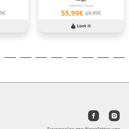
Nemesis Now
55,99€
99€
69,99€
Loot it