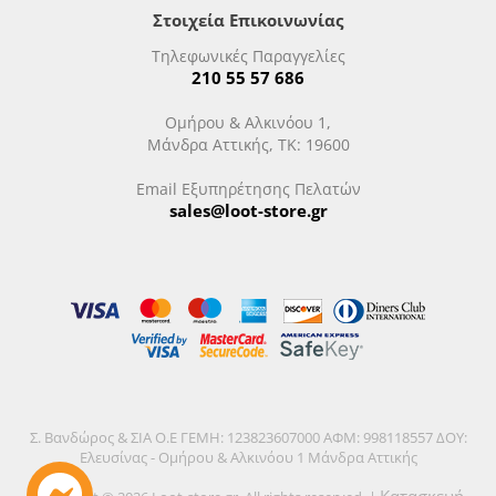
Στοιχεία Επικοινωνίας
Τηλεφωνικές Παραγγελίες
210 55 57 686
Ομήρου & Αλκινόου 1,
Μάνδρα Αττικής, ΤΚ: 19600
Email Εξυπηρέτησης Πελατών
sales@loot-store.gr
Σ. Βανδώρος & ΣΙΑ Ο.Ε ΓΕΜΗ: 123823607000 ΑΦΜ: 998118557 ΔΟΥ:
Ελευσίνας - Ομήρου & Αλκινόου 1 Μάνδρα Αττικής