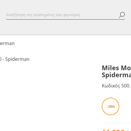
iderman
Miles Mo
Spiderm
Κωδικός
500.
- 20%