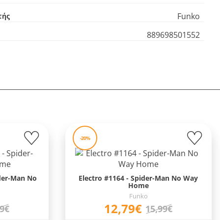
Funko
τής
889698501552
-20%
ider-Man No
Electro #1164 - Spider-Man No Way
Home
Funko
12,79€
99€
15,99€