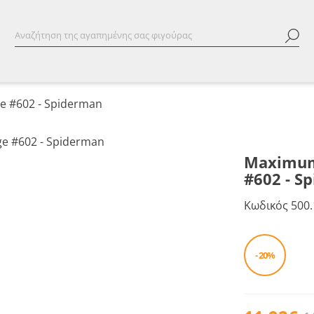
e #602 - Spiderman
Maximum
#602 - S
Κωδικός
500.
- 20%