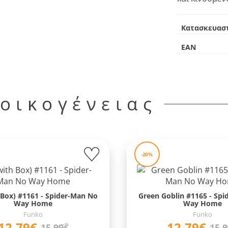
Κατασκευασ
EAN
 οικογένειας
-20%
 Box) #1161 - Spider-Man No
Green Goblin #1165 - Sp
Way Home
Way Home
Funko
Funko
12,79€
12,79€
15,99€
15,