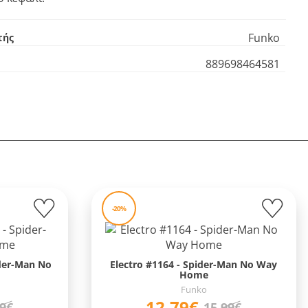
Funko
τής
889698464581
-20%
ider-Man No
Electro #1164 - Spider-Man No Way
Home
Funko
12,79€
99€
15,99€