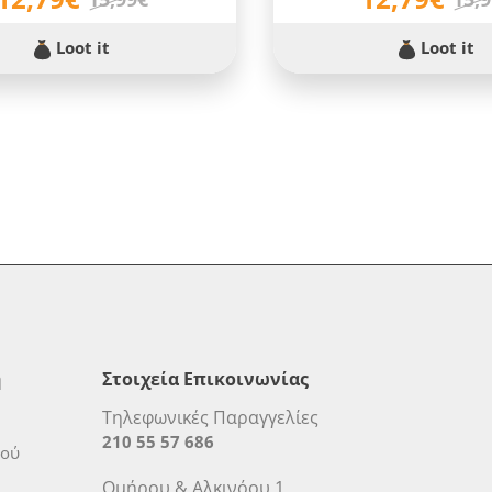
Loot it
Loot it
η
Στοιχεία Επικοινωνίας
Τηλεφωνικές Παραγγελίες
210 55 57 686
μού
Ομήρου & Αλκινόου 1,