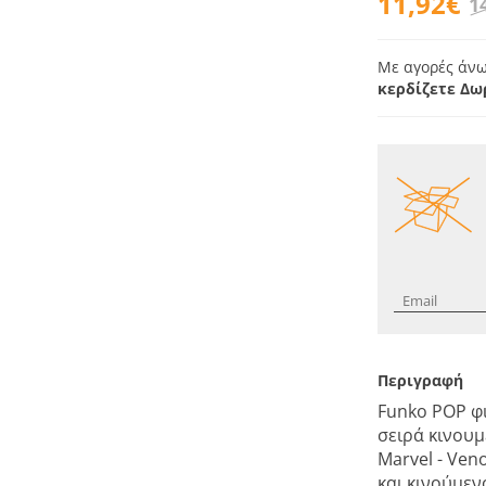
11,92€
1
Με αγορές άνω
κερδίζετε Δω
Περιγραφή
Funko POP φι
σειρά κινου
Marvel - Ven
και κινούμεν