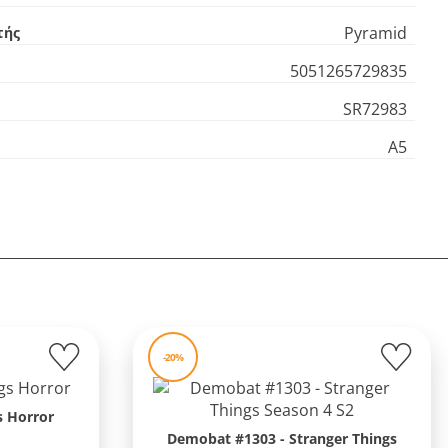
Pyramid
τής
5051265729835
SR72983
Α5
-20%
s Horror
Demobat #1303 - Stranger Things