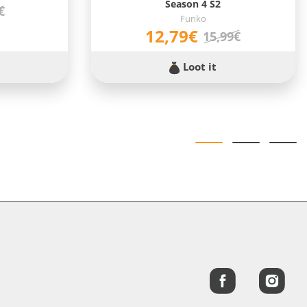
Season 4 S2
€
Funko
12,79€
15,99€
Loot it