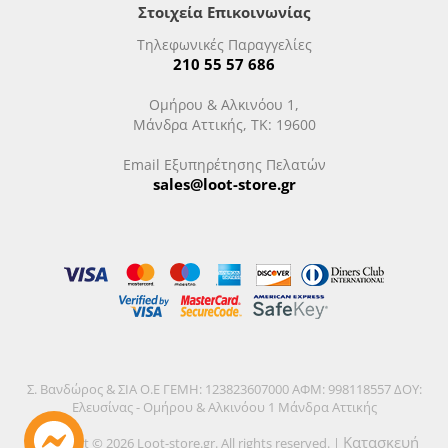
Στοιχεία Επικοινωνίας
Τηλεφωνικές Παραγγελίες
210 55 57 686
Ομήρου & Αλκινόου 1,
Μάνδρα Αττικής, ΤΚ: 19600
Email Εξυπηρέτησης Πελατών
sales@loot-store.gr
Σ. Βανδώρος & ΣΙΑ Ο.Ε ΓΕΜΗ: 123823607000 ΑΦΜ: 998118557 ΔΟΥ:
Ελευσίνας - Ομήρου & Αλκινόου 1 Μάνδρα Αττικής
Κατασκευή
Copyright © 2026 Loot-store.gr. All rights reserved. |