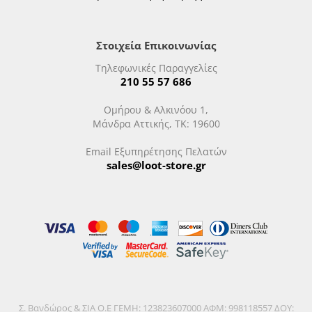
Στοιχεία Επικοινωνίας
Τηλεφωνικές Παραγγελίες
210 55 57 686
Ομήρου & Αλκινόου 1,
Μάνδρα Αττικής, ΤΚ: 19600
Email Εξυπηρέτησης Πελατών
sales@loot-store.gr
Σ. Βανδώρος & ΣΙΑ Ο.Ε ΓΕΜΗ: 123823607000 ΑΦΜ: 998118557 ΔΟΥ: