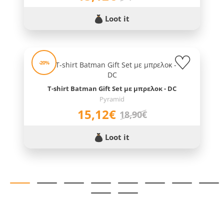
Loot it
-20%
T-shirt Batman Gift Set με μπρελοκ - DC
Pyramid
15,12€
18,90€
Loot it