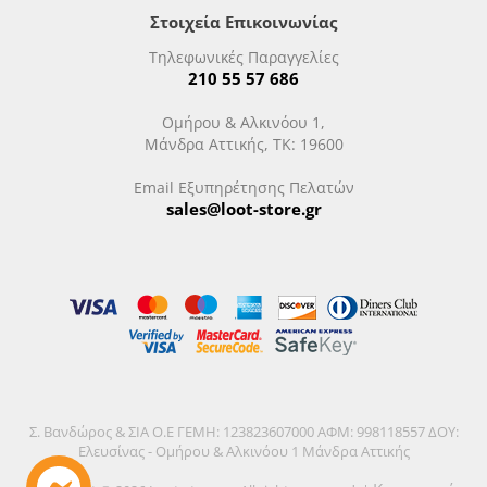
Στοιχεία Επικοινωνίας
Τηλεφωνικές Παραγγελίες
210 55 57 686
Ομήρου & Αλκινόου 1,
Μάνδρα Αττικής, ΤΚ: 19600
Email Εξυπηρέτησης Πελατών
sales@loot-store.gr
Σ. Βανδώρος & ΣΙΑ Ο.Ε ΓΕΜΗ: 123823607000 ΑΦΜ: 998118557 ΔΟΥ:
Ελευσίνας - Ομήρου & Αλκινόου 1 Μάνδρα Αττικής