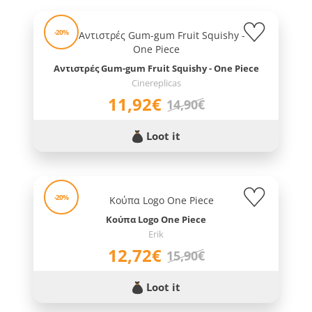
-20%
Αντιστρές Gum-gum Fruit Squishy - One Piece
Cinereplicas
11,92€
14,90€
Loot it
-20%
Κούπα Logo One Piece
Erik
12,72€
15,90€
Loot it