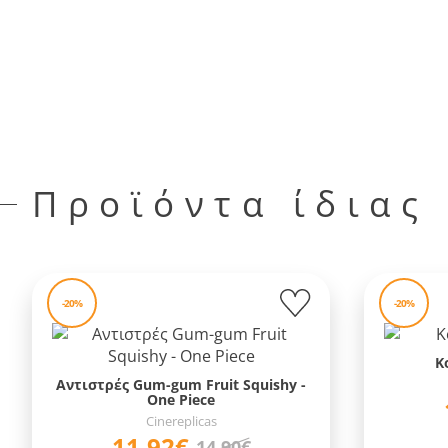
Προϊόντα ίδιας
-20%
-20%
Κ
Αντιστρές Gum-gum Fruit Squishy -
One Piece
Cinereplicas
11,92€
14,90€