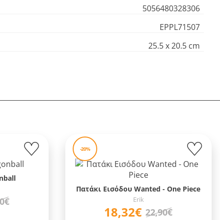
5056480328306
EPPL71507
25.5 x 20.5 cm
-20%
nball
Πατάκι Εισόδου Wanted - One Piece
Erik
90€
18,32€
22,90€