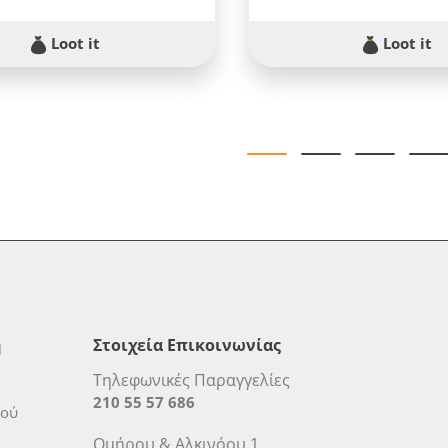
Loot it
Loot it
η
Στοιχεία Επικοινωνίας
Τηλεφωνικές Παραγγελίες
210 55 57 686
μού
Ομήρου & Αλκινόου 1,