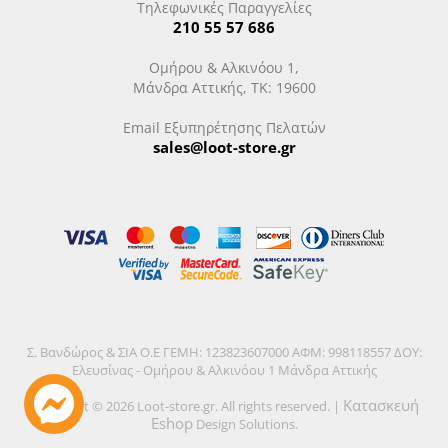
Τηλεφωνικές Παραγγελίες
210 55 57 686
Ομήρου & Αλκινόου 1,
Μάνδρα Αττικής, ΤΚ: 19600
Email Εξυπηρέτησης Πελατών
sales@loot-store.gr
Σ. Βανδώρος & ΣΙΑ Ο.Ε ΓΕΜΗ: 123823607000 ΑΦΜ: 998118557 ΔΟΥ:
Ελευσίνας - Ομήρου & Αλκινόου 1 Μάνδρα Αττικής
Κατασκευή
Copyright © 2026 Loot-store.gr. All rights reserved. |
Eshop
Design Solutions.