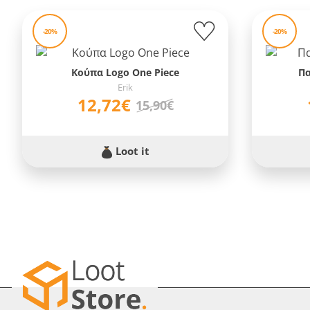
-20%
-20%
Κούπα Logo One Piece
Πα
Erik
12,72€
15,90€
Loot it