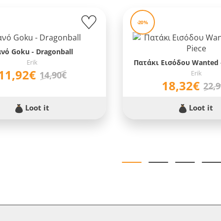
-20%
νό Goku - Dragonball
Erik
Πατάκι Εισόδου Wanted -
11,92€
Erik
14,90€
18,32€
22,
Loot it
Loot it