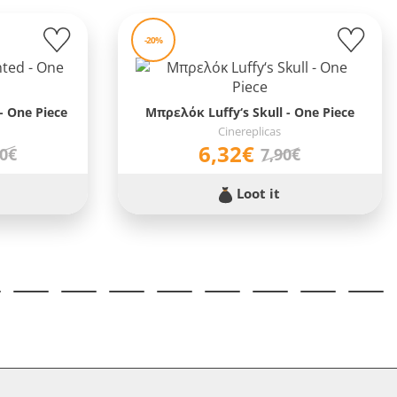
-20%
 One Piece
Μπρελόκ Luffy‘s Skull - One Piece
Cinereplicas
6,32€
90€
7,90€
Loot it