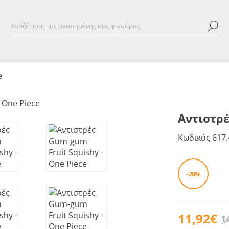
e
Αντιστρέ
Κωδικός
617.
- 20%
11,92€
1