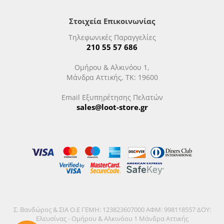
Στοιχεία Επικοινωνίας
Τηλεφωνικές Παραγγελίες
210 55 57 686
Ομήρου & Αλκινόου 1,
Μάνδρα Αττικής, ΤΚ: 19600
Email Εξυπηρέτησης Πελατών
sales@loot-store.gr
Σ. Βανδώρος & ΣΙΑ Ο.Ε ΓΕΜΗ: 123823607000 ΑΦΜ: 998118557 ΔΟΥ:
Ελευσίνας - Ομήρου & Αλκινόου 1 Μάνδρα Αττικής