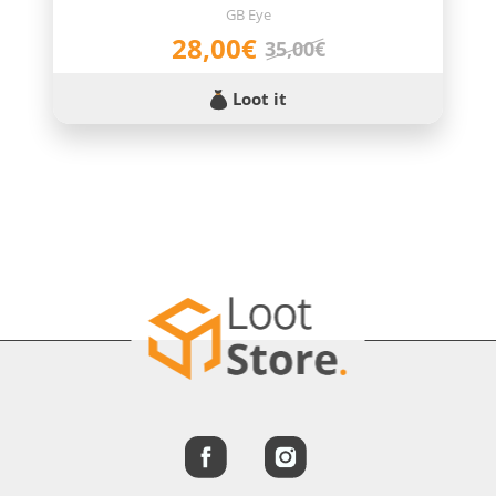
GB Eye
28,00€
35,00€
Loot it