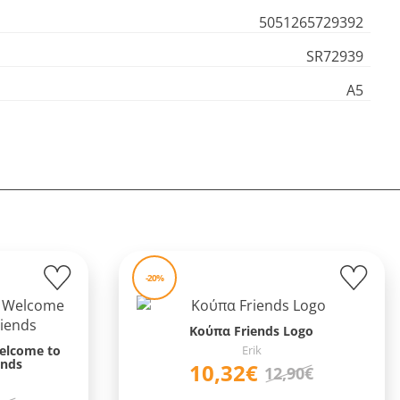
5051265729392
SR72939
Α5
-20%
Κούπα Friends Logo
elcome to
Erik
ends
10,32€
12,90€