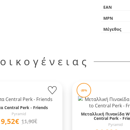
EAN
MPN
Μέγεθος
 οικογένειας
-20%
α Central Perk - Friends
Pyramid
Μεταλλική Πινακίδα W
Central Perk - Fri
9,52€
11,90€
Pyramid