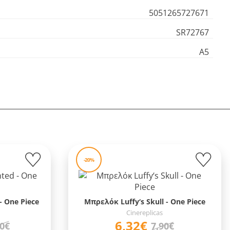
5051265727671
SR72767
Α5
-20%
 One Piece
Μπρελόκ Luffy‘s Skull - One Piece
Cinereplicas
6,32€
90€
7,90€