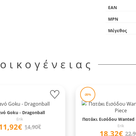
EAN
MPN
Μέγεθος
 οικογένειας
-20%
νό Goku - Dragonball
Erik
Πατάκι Εισόδου Wanted -
11,92€
Erik
14,90€
18,32€
22,