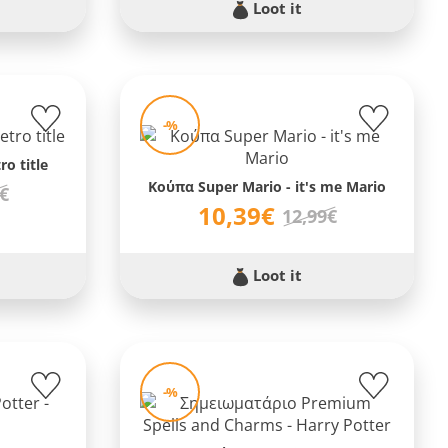
Loot it
-%
o title
Κούπα Super Mario - it's me Mario
9€
10,39€
12,99€
Loot it
-%