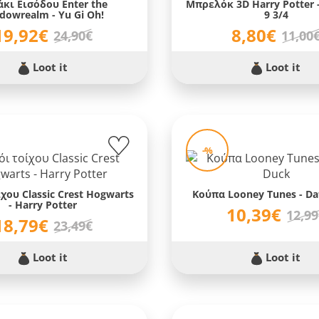
κι Εισόδου Enter the
Μπρελόκ 3D Harry Potter -
dowrealm - Yu Gi Oh!
9 3/4
19,92€
8,80€
24,90€
11,00
Loot it
Loot it
-%
χου Classic Crest Hogwarts
Κούπα Looney Tunes - Da
- Harry Potter
10,39€
12,9
18,79€
23,49€
Loot it
Loot it