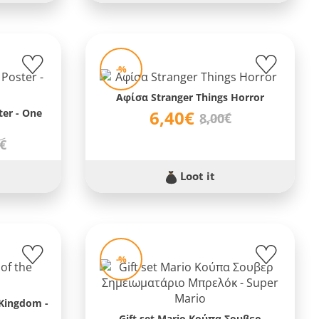
-%
Αφίσα Stranger Things Horror
er - One
6,40€
8,00€
0€
Loot it
-%
 Kingdom -
Gift set Mario Κούπα Σουβερ