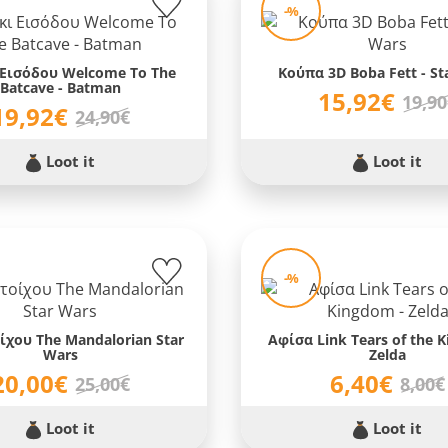
-%
 Εισόδου Welcome To The
Κούπα 3D Boba Fett - St
Batcave - Batman
15,92€
19,9
19,92€
24,90€
Loot it
Loot it
-%
ίχου The Mandalorian Star
Αφίσα Link Tears of the 
Wars
Zelda
20,00€
6,40€
25,00€
8,00€
Loot it
Loot it