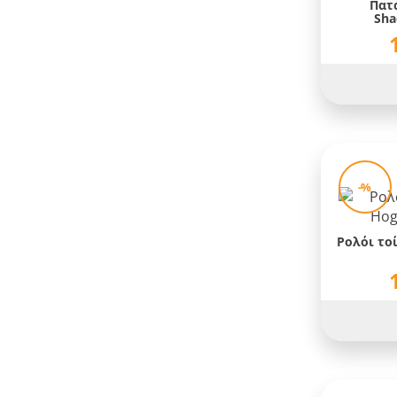
Πατά
Nintendo
Sha
Nirvana
One Piece
One Punch Man
Pac Man
Pink Floyd
-%
Pulp Fiction
Rick and Morty
Ρολόι τοί
Rolling Stones
Scarface
SNES
Sonic
Spiderman