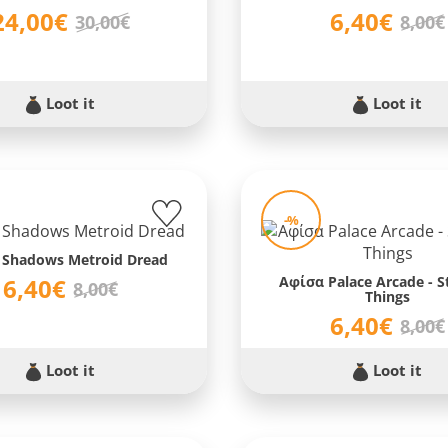
24,00€
6,40€
30,00€
8,00€
Loot it
Loot it
-%
 Shadows Metroid Dread
6,40€
Αφίσα Palace Arcade - S
8,00€
Things
6,40€
8,00€
Loot it
Loot it