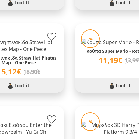
Loot it
Loot it
-%
Κούπα Super Mario - Retr
ινακίδα Straw Hat Pirates
11,19€
13,9
Map - One Piece
15,12€
18,90€
Loot it
Loot it
-%