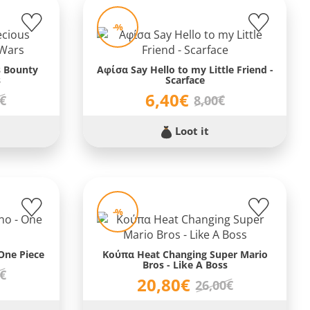
-%
s Bounty
Αφίσα Say Hello to my Little Friend -
s
Scarface
6,40€
0€
8,00€
Loot it
-%
One Piece
Κούπα Heat Changing Super Mario
Bros - Like A Boss
0€
20,80€
26,00€