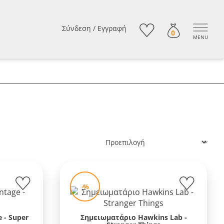
Σύνδεση
/
Εγγραφή
0
MENU
Ταξινόμηση:
-%
 - Super
Σημειωματάριο Hawkins Lab -