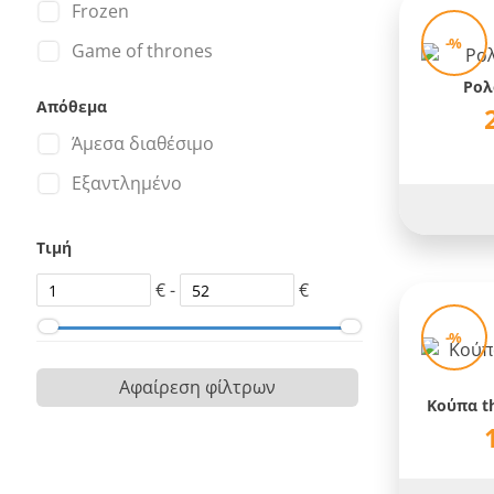
Frozen
-%
Game of thrones
Ρολ
Gameboy
Απόθεμα
Ghostbusters
Άμεσα διαθέσιμο
Guns n Roses
Εξαντλημένο
Halo
Τιμή
Harley Quinn
Harry Potter
€ -
€
Hulk
-%
Iron Man
Αφαίρεση φίλτρων
Κούπα th
Joker
Jurassic Park
Justice League