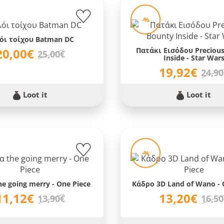
-%
όι τοίχου Batman DC
20,00€
Πατάκι Εισόδου Preciou
25,00€
Inside - Star War
19,92€
24,9
Loot it
Loot it
-%
e going merry - One Piece
Κάδρο 3D Land of Wano - 
11,12€
13,20€
13,90€
16,5