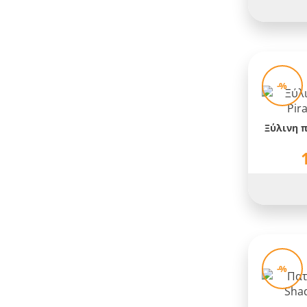
Karate Kid
Loki
Looney Tunes
-%
Luigi
Manga
Ξύλινη π
Marvel
Master of the Universe
Mickey Mouse
Minions
Minnie Mouse
My Hero Academia
-%
NES