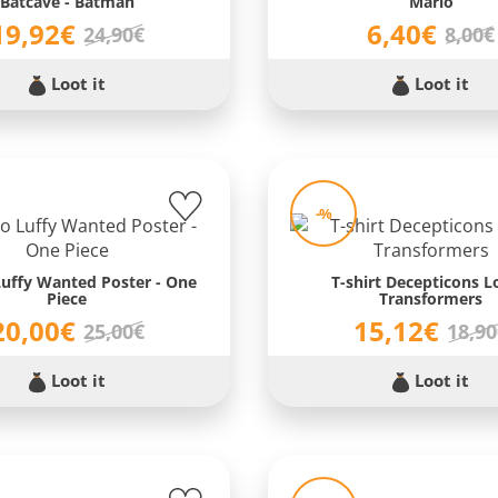
Batcave - Batman
Mario
19,92€
6,40€
24,90€
8,00€
Loot it
Loot it
-%
uffy Wanted Poster - One
T-shirt Decepticons L
Piece
Transformers
20,00€
15,12€
25,00€
18,9
Loot it
Loot it