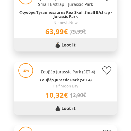
Φιγούρα Tyrannosaurus Rex Skull Small B/strap -
Jurassic Park
Nemesis Now
63,99€
79,99€
Loot it
-20%
Σουβέρ Jurassic Park (SET 4)
Half Moon Bay
10,32€
12,90€
Loot it