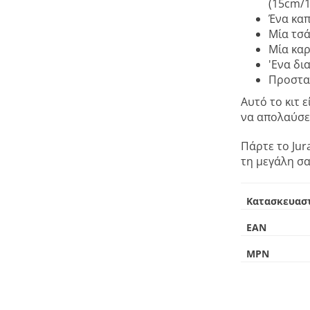
(15cm/1
Ένα καπ
Μία τσά
Μία καρ
'Ενα δι
Προστατ
Αυτό το κιτ 
να απολαύσετ
Πάρτε το Jura
τη μεγάλη σα
Κατασκευασ
EAN
MPN