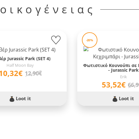
 οικογένειας
-20%
έρ Jurassic Park (SET 4)
Half Moon Bay
Φωτιστικό Κουνούπι σε 
- Jurassic Park
10,32€
12,90€
Erik
53,52€
66,
Loot it
Loot it