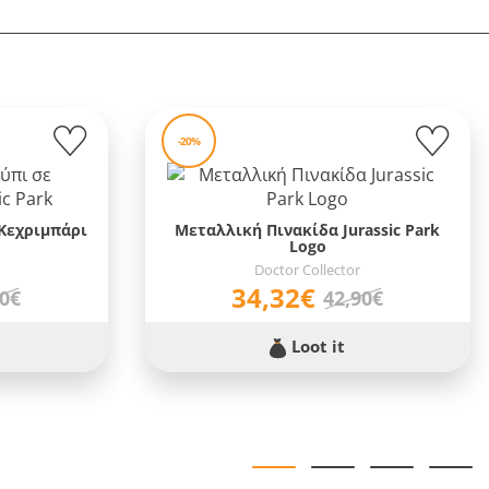
-20%
Κεχριμπάρι
Μεταλλική Πινακίδα Jurassic Park
Logo
Doctor Collector
34,32€
90€
42,90€
Loot it