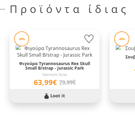
Προϊόντα ίδιας
-20%
-20%
Σουβ
Φιγούρα Tyrannosaurus Rex Skull
Small B/strap - Jurassic Park
Nemesis Now
63,99€
79,99€
Loot it