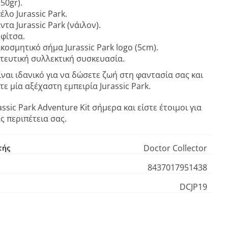
50gr).
έλο Jurassic Park.
ντα Jurassic Park (νάιλον).
φίτσα.
ακοσμητικό σήμα Jurassic Park logo (5cm).
ευτική συλλεκτική συσκευασία.
είναι ιδανικό για να δώσετε ζωή στη φαντασία σας και
ε μία αξέχαστη εμπειρία Jurassic Park.
ssic Park Adventure Kit σήμερα και είστε έτοιμοι για
ς περιπέτεια σας.
Doctor Collector
τής
8437017951438
DCJP19