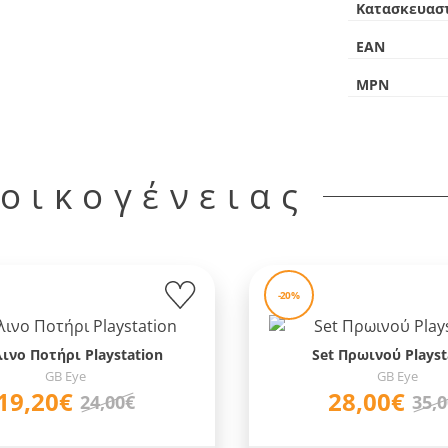
Κατασκευασ
EAN
MPN
 οικογένειας
-20%
ινο Ποτήρι Playstation
Set Πρωινού Playst
GB Eye
GB Eye
19,20€
28,00€
24,00€
35,