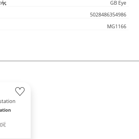
GB Eye
τής
5028486354986
MG1166
ation
00€