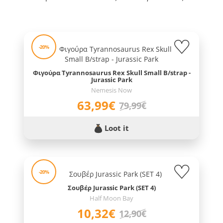
-20%
Φιγούρα Tyrannosaurus Rex Skull Small B/strap -
Jurassic Park
Nemesis Now
63,99€
79,99€
Loot it
-20%
Σουβέρ Jurassic Park (SET 4)
Half Moon Bay
10,32€
12,90€